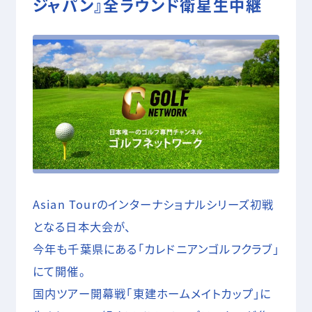
ジャパン』全ラウンド衛星生中継
05 SHOOTING
撮影技術・編集・MA
COMPANY
RECRUIT
CONTACT
Asian Tourのインターナショナルシリーズ初戦
となる日本大会が、
今年も千葉県にある「カレドニアンゴルフクラブ」
にて開催。
国内ツアー開幕戦「東建ホームメイトカップ」に