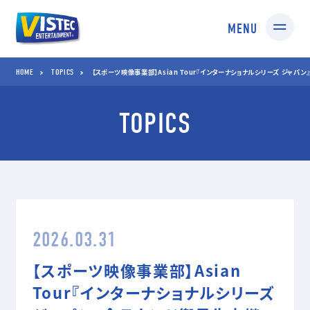
MENU
HOME
TOPICS
HOME
TOPICS
【スポーツ映像事業部】Asian Tour『インターナショナルシリーズ ジャパ
TOPICS
SERVICES
01 SPORTS
02 TV SHOPPING
スポーツ映像制作・編集
TV通販番組制作・
企画コンサルティング
03 MEDIA
04 STUDIO
2026.03.31
TV番組/Web配信/DVD
撮影スタジオ
など映像企画・制作
スタジオ部
【スポーツ映像事業部】Asian
ドールアップ
Tour『インターナショナルシリーズ