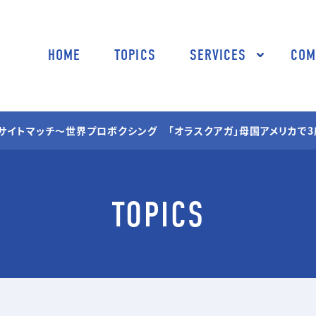
HOME
TOPICS
SERVICES
COM
01 SPORTS
02 TV SHOPP
キサイトマッチ～世界プロボクシング 「オラスクアガ」母国アメリカで3
スポーツ映像制作・編集
TV通販番組制作
企画コンサルティ
03 MEDIA
04 STUDIO
TOPICS
TV番組/Web配信/DVD
撮影スタジオ
など映像企画・制作
スタジオ部ドール
05 SHOOTING
撮影技術・編集・MA