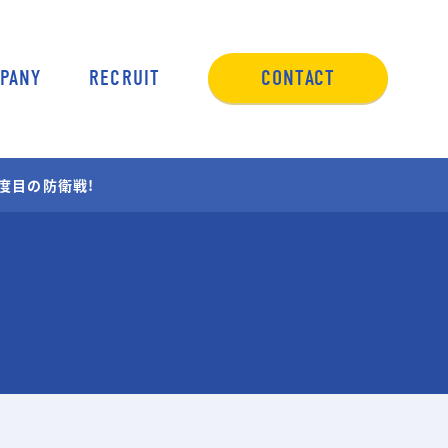
PANY
RECRUIT
CONTACT
ING
度目の防衛戦!
・
ング
アップ