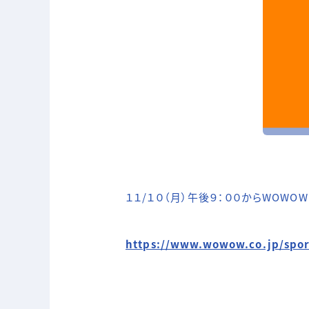
１１/１０（月）午後９：００からWOWO
https://www.wowow.co.jp/spor