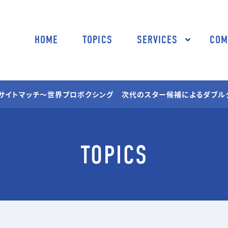
HOME
TOPICS
SERVICES
COM
01 SPORTS
02 TV SHOPP
キサイトマッチ～世界プロボクシング 次代のスター候補によるダブル
スポーツ映像制作・編集
TV通販番組制作
企画コンサルティ
03 MEDIA
04 STUDIO
TOPICS
TV番組/Web配信/DVD
撮影スタジオ
など映像企画・制作
スタジオ部ドール
05 SHOOTING
撮影技術・編集・MA