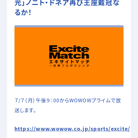
光」ノニト・ドネア再び王座戴冠な
05 SHOOTING
るか！
撮影技術・編集・MA
COMPANY
RECRUIT
CONTACT
７/７（月）午後９：00からWOWOWプライムで放
送します。
https://www.wowow.co.jp/sports/excite/