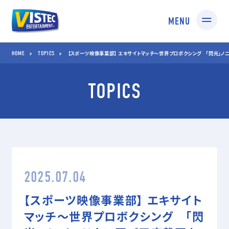
MENU
HOME
TOPICS
HOME
TOPICS
【スポーツ映像事業部】 エキサイトマッチ～世界プロボクシング 「閃光」ノ
TOPICS
SERVICES
01 SPORTS
02 TV SHOPPING
スポーツ映像制作・編集
TV通販番組制作・
企画コンサルティング
03 MEDIA
04 STUDIO
2025.07.04
TV番組/Web配信/DVD
撮影スタジオ
など映像企画・制作
スタジオ部
【スポーツ映像事業部】 エキサイト
ドールアップ
マッチ～世界プロボクシング 「閃