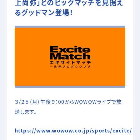
上尚弥」とのビッグマッチを見据え
05 SHOOTING
るグッドマン登場！
撮影技術・編集・MA
COMPANY
RECRUIT
CONTACT
３/２５（月）午後９：00からWOWOWライブで放
送します。
https://www.wowow.co.jp/sports/excite/