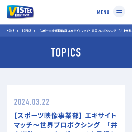
MENU
HOME
TOPICS
HOME
TOPICS
【スポーツ映像事業部】 エキサイトマッチ～世界プロボクシング 「井上尚弥
TOPICS
SERVICES
01 SPORTS
02 TV SHOPPING
スポーツ映像制作・編集
TV通販番組制作・
企画コンサルティング
03 MEDIA
04 STUDIO
2024.03.22
TV番組/Web配信/DVD
撮影スタジオ
など映像企画・制作
スタジオ部
【スポーツ映像事業部】 エキサイト
ドールアップ
マッチ～世界プロボクシング 「井