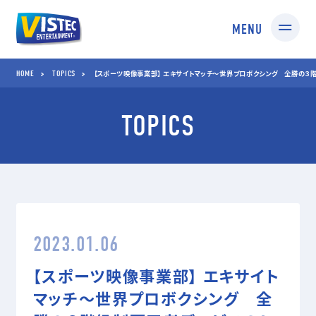
MENU
HOME
TOPICS
HOME
TOPICS
【スポーツ映像事業部】 エキサイトマッチ～世界プロボクシング 全勝の３
TOPICS
SERVICES
01 SPORTS
02 TV SHOPPING
スポーツ映像制作・編集
TV通販番組制作・
企画コンサルティング
03 MEDIA
04 STUDIO
2023.01.06
TV番組/Web配信/DVD
撮影スタジオ
など映像企画・制作
スタジオ部
【スポーツ映像事業部】 エキサイト
ドールアップ
マッチ～世界プロボクシング 全