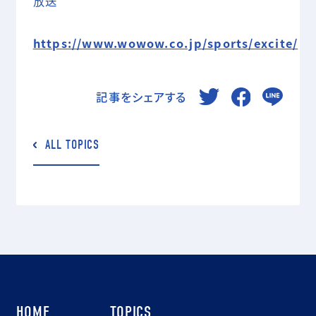
放送
https://www.wowow.co.jp/sports/excite/
記事をシェアする
ALL TOPICS
HOME
TOPICS