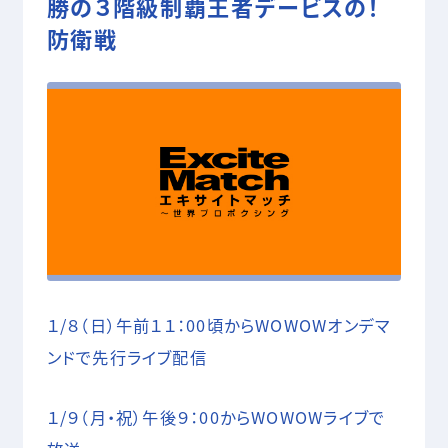
勝の３階級制覇王者デービスの！
05 SHOOTING
防衛戦
撮影技術・編集・MA
COMPANY
RECRUIT
CONTACT
１/８（日）午前１１：00頃からWOWOWオンデマ
ンドで先行ライブ配信
１/９（月・祝）午後９：00からWOWOWライブで