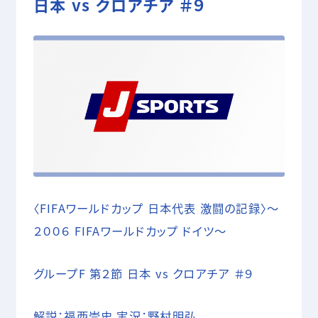
日本 vs クロアチア ＃９
05 SHOOTING
撮影技術・編集・MA
COMPANY
RECRUIT
CONTACT
〈FIFAワールドカップ 日本代表 激闘の記録〉～
２００６ FIFAワールドカップ ドイツ～
グループF 第２節 日本 vs クロアチア ＃９
解説：福西崇史 実況：野村明弘