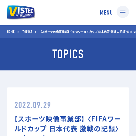
MENU
HOME
TOPICS
HOME
TOPICS
【スポーツ映像事業部】 〈FIFAワールドカップ 日本代表 激戦の記録〉日本 vs
TOPICS
SERVICES
01 SPORTS
02 TV SHOPPING
スポーツ映像制作・編集
TV通販番組制作・
企画コンサルティング
03 MEDIA
04 STUDIO
2022.09.29
TV番組/Web配信/DVD
撮影スタジオ
など映像企画・制作
スタジオ部
【スポーツ映像事業部】 〈FIFAワー
ドールアップ
ルドカップ 日本代表 激戦の記録〉