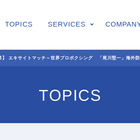
TOPICS
SERVICES
COMPAN
01 SPORTS
02 TV SHOPPING
部】 エキサイトマッチ～世界プロボクシング 「尾川堅一」海外
スポーツ映像制作・編集
TV通販番組制作・
企画コンサルティング
03 MEDIA
04 STUDIO
TOPICS
TV番組/Web配信/DVD
撮影スタジオ
など映像企画・制作
スタジオ部ドールアップ
05 SHOOTING
撮影技術・編集・MA