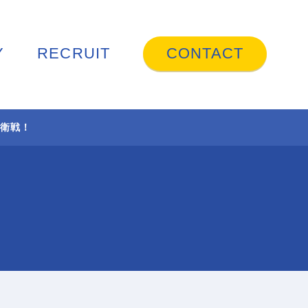
Y
RECRUIT
CONTACT
防衛戦！