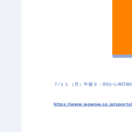
７/１１（月）午後９：00からWO
https://www.wowow.co.jp/sports/