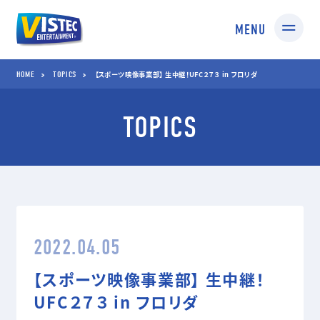
MENU
HOME
TOPICS
HOME
TOPICS
【スポーツ映像事業部】 生中継！UFC２７３ in フロリダ
TOPICS
SERVICES
01 SPORTS
02 TV SHOPPING
スポーツ映像制作・編集
TV通販番組制作・
企画コンサルティング
03 MEDIA
04 STUDIO
2022.04.05
TV番組/Web配信/DVD
撮影スタジオ
など映像企画・制作
スタジオ部
【スポーツ映像事業部】 生中継！
ドールアップ
UFC２７３ in フロリダ