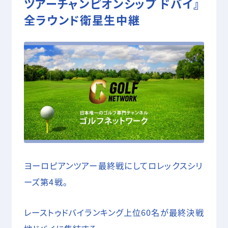
ツアーチャンピオンシップ ドバイ』
05 SHOOTING
全ラウンド衛星生中継
撮影技術・編集・MA
COMPANY
RECRUIT
CONTACT
ヨーロピアンツアー最終戦にしてロレックスシリ
ーズ第4戦。
レーストゥドバイランキング上位60名が最終決戦