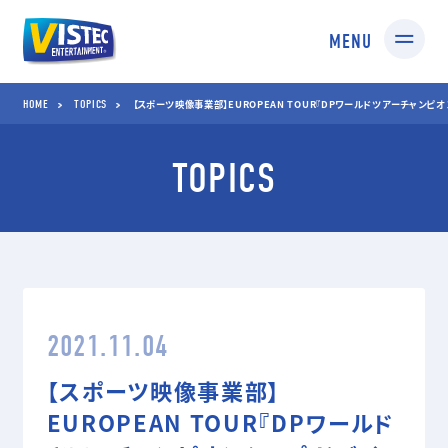
MENU
HOME
TOPICS
HOME
TOPICS
【スポーツ映像事業部】EUROPEAN TOUR『DPワールドツアーチャンピ
TOPICS
SERVICES
01 SPORTS
02 TV SHOPPING
スポーツ映像制作・編集
TV通販番組制作・
企画コンサルティング
03 MEDIA
04 STUDIO
2021.11.04
TV番組/Web配信/DVD
撮影スタジオ
など映像企画・制作
スタジオ部
【スポーツ映像事業部】
ドールアップ
EUROPEAN TOUR『DPワールド