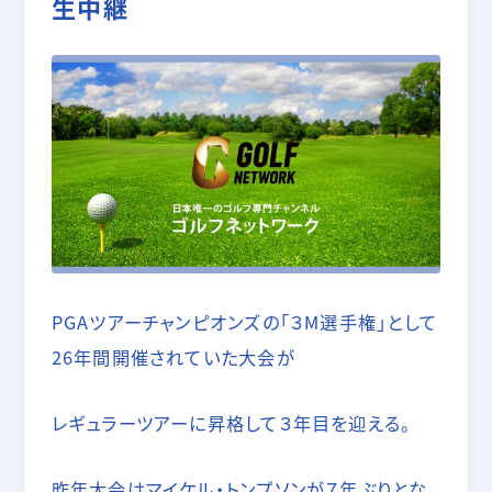
生中継
05 SHOOTING
撮影技術・編集・MA
COMPANY
RECRUIT
CONTACT
PGAツアーチャンピオンズの「３M選手権」として
26年間開催されていた大会が
レギュラーツアーに昇格して３年目を迎える。
昨年大会はマイケル・トンプソンが７年ぶりとな