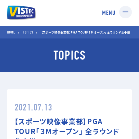
MENU
HOME
TOPICS
HOME
TOPICS
【スポーツ映像事業部】PGA TOUR「３Mオープン」 全ラウンド生中継
TOPICS
SERVICES
01 SPORTS
02 TV SHOPPING
スポーツ映像制作・編集
TV通販番組制作・
企画コンサルティング
03 MEDIA
04 STUDIO
2021.07.13
TV番組/Web配信/DVD
撮影スタジオ
など映像企画・制作
スタジオ部
【スポーツ映像事業部】PGA
ドールアップ
TOUR「３Mオープン」 全ラウンド